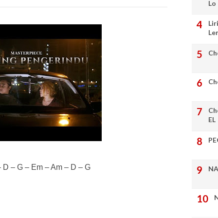
Lo
Lir
Le
Ch
Ch
Ch
EL
PE
 D – G – Em – Am – D – G
NA