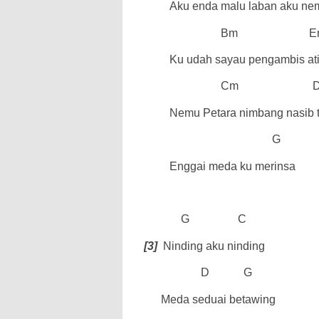
Aku enda malu laban aku ne
Bm
E
Ku udah sayau pengambis ati
Cm
Nemu Petara nimbang nasib 
G
Enggai meda ku merinsa
G
C
[3]
Ninding aku ninding
D
G
Meda seduai betawing