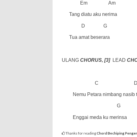
Em
Am
Tang diatu aku nerima
D
G
Tua amat beserara
ULANG
CHORUS, [3]
LEAD
CH
C
Nemu Petara nimbang nasib 
G
Enggai meda ku merinsa
Thanks for reading
Chord Bechiping Penger