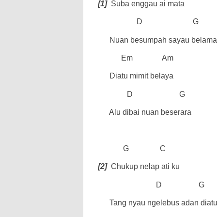
[1]
Suba enggau ai mata
D
G
Nuan besumpah sayau belama
Em
Am
Diatu mimit belaya
D
G
Alu dibai nuan beserara
G
C
[2]
Chukup nelap ati ku
D
G
Tang nyau ngelebus adan diat