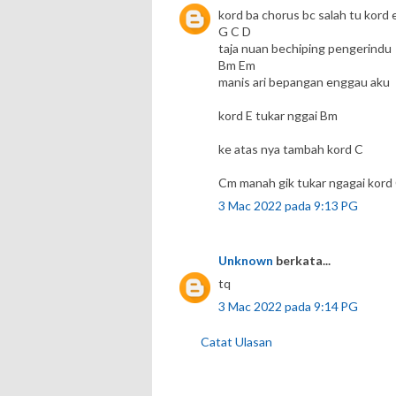
kord ba chorus bc salah tu kord e
G C D
taja nuan bechiping pengerindu
Bm Em
manis ari bepangan enggau aku
kord E tukar nggai Bm
ke atas nya tambah kord C
Cm manah gik tukar ngagai kord 
3 Mac 2022 pada 9:13 PG
Unknown
berkata...
tq
3 Mac 2022 pada 9:14 PG
Catat Ulasan