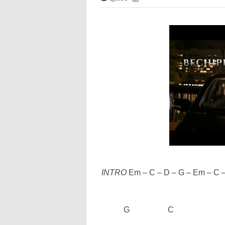
INTRO
Em – C – D – G – Em – C –
G
C