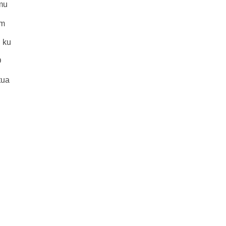
mu
m
 ku
D
tua