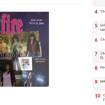
Ch
Lir
Le
Ch
Ch
EL
PE
NA
C
F