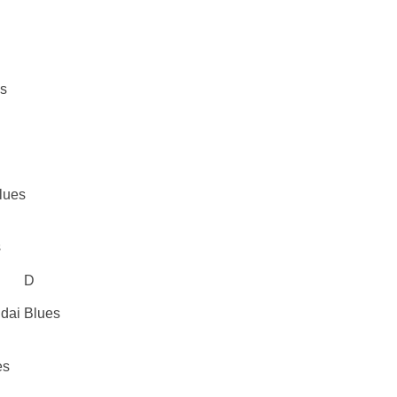
s
lues
s
D
dai Blues
es