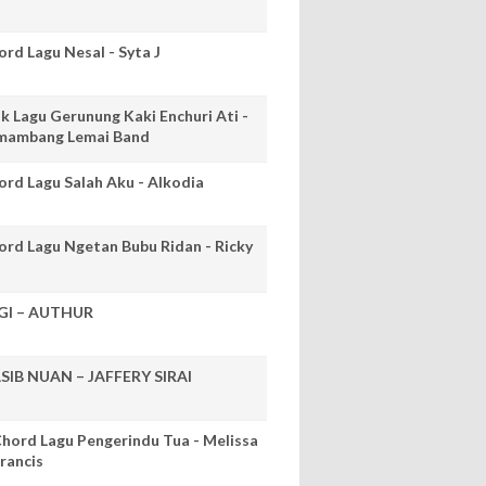
ord Lagu Nesal - Syta J
ik Lagu Gerunung Kaki Enchuri Ati -
mambang Lemai Band
ord Lagu Salah Aku - Alkodia
ord Lagu Ngetan Bubu Ridan - Ricky
GI – AUTHUR
SIB NUAN – JAFFERY SIRAI
hord Lagu Pengerindu Tua - Melissa
rancis