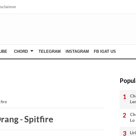
isclaimer
UBE
CHORD
TELEGRAM
INSTAGRAM
FB IGAT US
Popul
Ch
Le
fire
Ch
rang - Spitfire
Lo
Lir